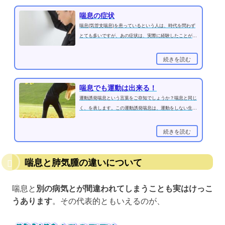
喘息の症状
喘息(気管支喘息)を患っているという人は、時代を問わず
とても多いですが、あの症状は、実際に経験したことがあ
る人でないとわからないくらい...
続きを読む
喘息でも運動は出来る！
運動誘発喘息という言葉をご存知でしょうか？喘息と同じ
く、を表します。この運動誘発喘息は、運動をしない生活
を送れば、発作が起こる事はあ...
続きを読む
喘息と肺気腫の違いについて
喘息と
別の病気とが間違われてしまうことも実はけっこ
うあります
。その代表的ともいえるのが、