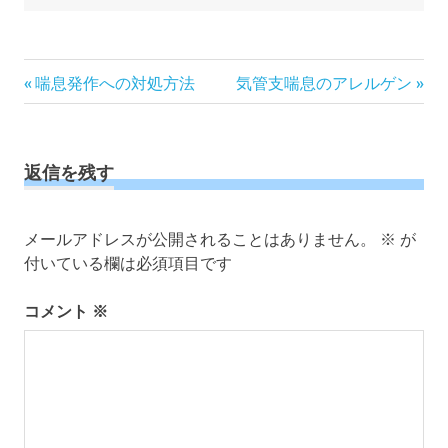
投
前
次
喘息発作への対処方法
気管支喘息のアレルゲン
の
の
稿
記
記
ナ
事:
事:
ビ
返信を残す
ゲ
ー
メールアドレスが公開されることはありません。
※
が
シ
付いている欄は必須項目です
ョ
ン
コメント
※