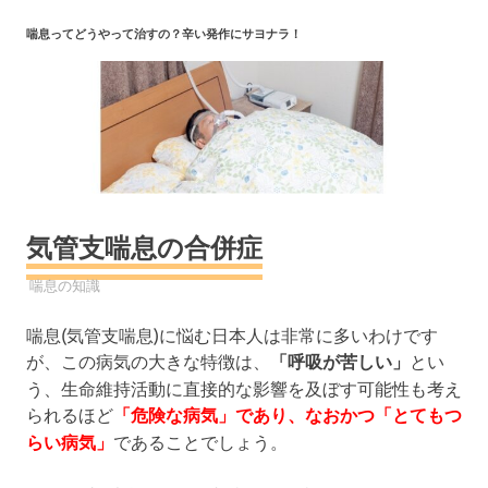
コ
喘息ってどうやって治すの？辛い発作にサヨナラ！
ン
テ
ン
ツ
へ
ス
キ
ッ
気管支喘息の合併症
プ
2019年7月28日
YYYPRO
喘息の知識
喘息(気管支喘息)に悩む日本人は非常に多いわけです
が、この病気の大きな特徴は、
「呼吸が苦しい」
とい
う、生命維持活動に直接的な影響を及ぼす可能性も考え
られるほど
「危険な病気」であり、なおかつ「とてもつ
らい病気」
であることでしょう。