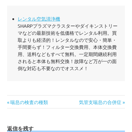
レンタル空気清浄機
SHARPプラズマクラスターやダイキンストリー
マなどの最新技術を低価格でレンタル利用。買
取よりも経済的！レンタルなので安心・簡単・
手間要らず！フィルター交換費用、本体交換費
用、送料などもすべて無料。一定期間継続利用
されると本体も無料交換！故障など万が一の面
倒な対応も不要なのでオススメ！
投
前
次
喘息の検査の種類
気管支喘息の合併症
の
の
稿
記
記
ナ
事:
事:
ビ
返信を残す