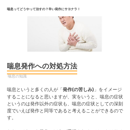
コ
喘息ってどうやって治すの？辛い発作にサヨナラ！
ン
テ
ン
ツ
へ
ス
キ
ッ
喘息発作への対処方法
プ
2019年7月28日
YYYPRO
喘息の知識
喘息というと多くの人が「
発作(の苦しみ)
」をイメージ
することになると思いますが、実をいうと、喘息の症状
というのは発作以外の症状も、喘息の症状としての深刻
度でいえば発作と同等であると考えることができるので
す。