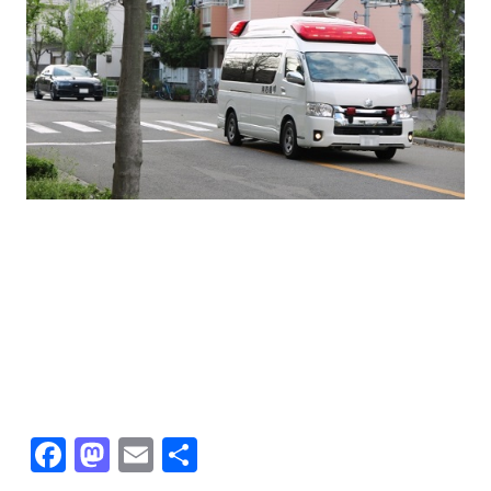
Facebook
Mastodon
Email
共
有