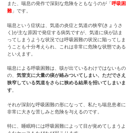
また、喘息の発作で深刻な危険をともなうのが「
呼吸困
難
」です。
喘息という症状は、気道の炎症と気道の狭窄(きょうさ
く)が主な原因で発症する病気ですが、気道に痰が詰ま
ってしまうような状況では呼吸困難の状況に陥ってしま
うことも十分考えられ、これは非常に危険な状態である
といえます。
喘息による呼吸困難は、咳が出ているわけではないもの
の、
気管支に大量の痰が絡みついてしまい、ただでさえ
狭窄している気道をさらに狭める結果を招いてしまいま
す
。
それが深刻な呼吸困難の形になって、私たち喘息患者に
非常に大きな苦しみと危険を与えるのです。
特に、睡眠時には呼吸困難によって目が覚めてしまうよ
うなケースもたびたび起こります。