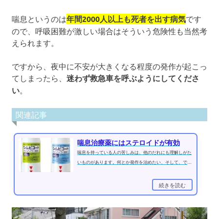
喘息というのは
年間2000人以上も死者を出す病気
です
ので、呼吸困難が激しい場合はそういう危険性も当然考
えられます。
ですから、夜中に不安が大きくなる程度の発作が起こっ
てしまったら、
迷わず救急車を呼ぶようにしてくださ
い
。
関連記事
喘息治療薬にはステロイドが有効
喘息を持っている人の苦しみは、他のだれにも理解しがた
いものがあります。何とか発作を治めたい、そして、でき
ることならもう二度と発作が起...
続きを読む