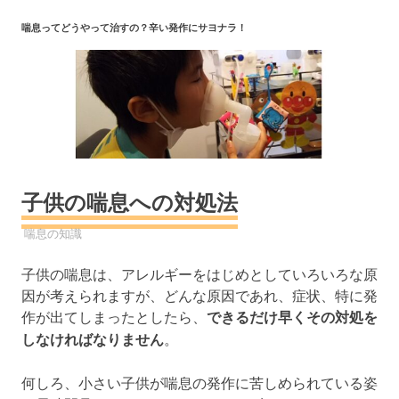
コ
喘息ってどうやって治すの？辛い発作にサヨナラ！
ン
テ
ン
ツ
へ
ス
キ
ッ
子供の喘息への対処法
プ
2019年7月28日
YYYPRO
喘息の知識
子供の喘息は、アレルギーをはじめとしていろいろな原
因が考えられますが、どんな原因であれ、症状、特に発
作が出てしまったとしたら、
できるだけ早くその対処を
しなければなりません
。
何しろ、小さい子供が喘息の発作に苦しめられている姿