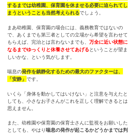
するまでは幼稚園、保育園を休ませる必要に迫られてし
まうということも当然考えられる
でしょう。
まあ幼稚園、保育園の場合には、義務教育ではないの
で、あくまでも第三者としての立場から希望を言わせて
もらえば、完治とは言わないまでも、
万全に近い状態に
なるまでゆっくりと休養させてあげる
ということが望ま
しいかな、という気がします。
喘息の
発作を鎮静化するための最大のファクターは、
「安静」
です。
いくら「身体を動かしてはいけない」と注意を与えたと
しても、小さなお子さんがこれを正しく理解できるとは
思えません。
また、幼稚園や保育園の保育士さんに監視をお願いした
としても、やはり
喘息の発作が起こるかどうかまでは判