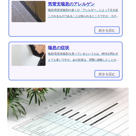
気管支喘息のアレルゲン
喘息(気管支喘息)の多くが「アレルギー」によって引き起
こされるものであることは知られるところですが、そのア
レルゲン(アレルギー原因物質)...
続きを読む
喘息の症状
喘息(気管支喘息)を患っているという人は、時代を問わず
とても多いですが、あの症状は、実際に経験したことがあ
る人でないとわからないくらい...
続きを読む