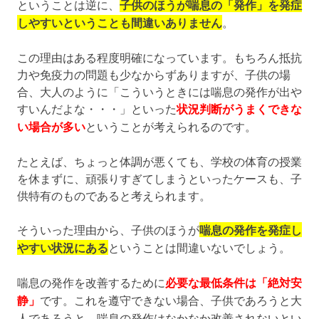
ということは逆に、
子供のほうが喘息の「発作」を発症
しやすいということも間違いありません
。
この理由はある程度明確になっています。もちろん抵抗
力や免疫力の問題も少なからずありますが、子供の場
合、大人のように「こういうときには喘息の発作が出や
すいんだよな・・・」といった
状況判断がうまくできな
い場合が多い
ということが考えられるのです。
たとえば、ちょっと体調が悪くても、学校の体育の授業
を休まずに、頑張りすぎてしまうといったケースも、子
供特有のものであると考えられます。
そういった理由から、子供のほうが
喘息の発作を発症し
やすい状況にある
ということは間違いないでしょう。
喘息の発作を改善するために
必要な最低条件は「絶対安
静」
です。これを遵守できない場合、子供であろうと大
人であろうと、喘息の発作はなかなか改善されないとい