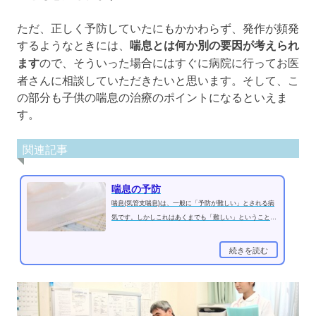
ただ、正しく予防していたにもかかわらず、発作が頻発
するようなときには、
喘息とは何か別の要因が考えられ
ます
ので、そういった場合にはすぐに病院に行ってお医
者さんに相談していただきたいと思います。そして、こ
の部分も子供の喘息の治療のポイントになるといえま
す。
関連記事
喘息の予防
喘息(気管支喘息)は、一般に「予防が難しい」とされる病
気です。しかしこれはあくまでも「難しい」ということで
あって、まったくの「不可能」...
続きを読む